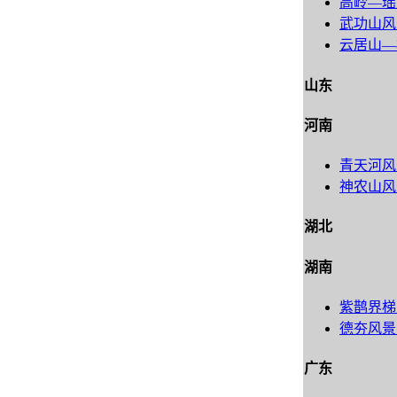
高岭―瑶
武功山风
云居山―
山东
河南
青天河风
神农山风
湖北
湖南
紫鹊界梯
德夯风景
广东