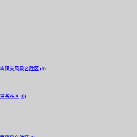
屿硐天风景名胜区
(6)
景名胜区
(6)