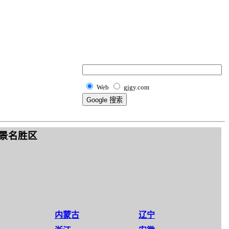
Web
gjgy.com
景名胜区
内蒙古
辽宁