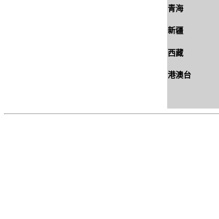
青海
新疆
西藏
港澳台