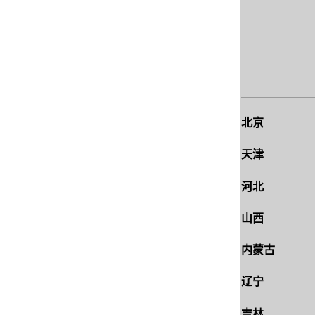
北京
天津
河北
山西
内蒙古
辽宁
吉林