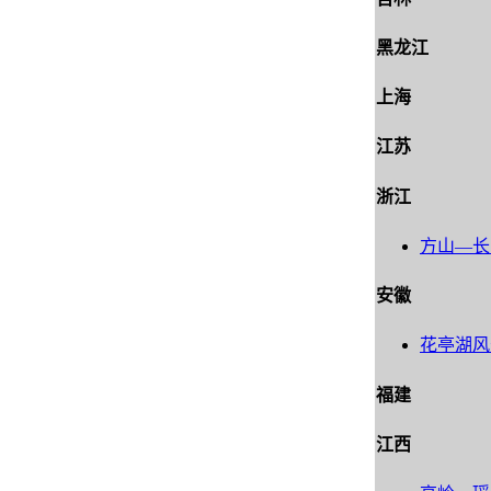
黑龙江
上海
江苏
浙江
方山―长
安徽
花亭湖风
福建
江西