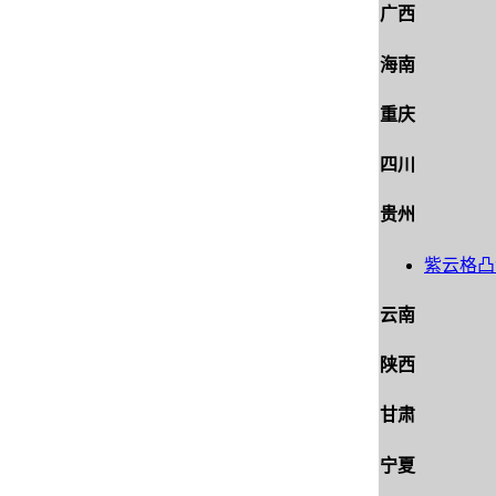
广西
海南
重庆
四川
贵州
紫云格凸
云南
陕西
甘肃
宁夏