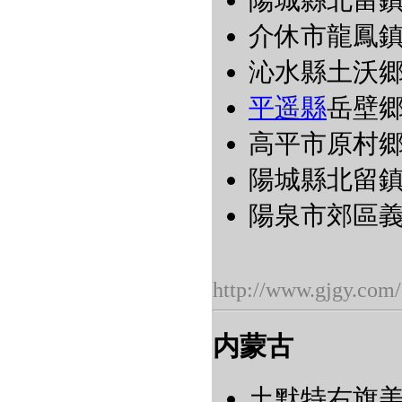
陽城縣北留鎮皇
介休市龍鳳鎮張
沁水縣土沃郷西
平遥縣
岳壁郷梁
高平市原村郷良
陽城縣北留鎮郭
陽泉市郊區義井
http://www.gjgy.com/
内蒙古
土默特右旗美