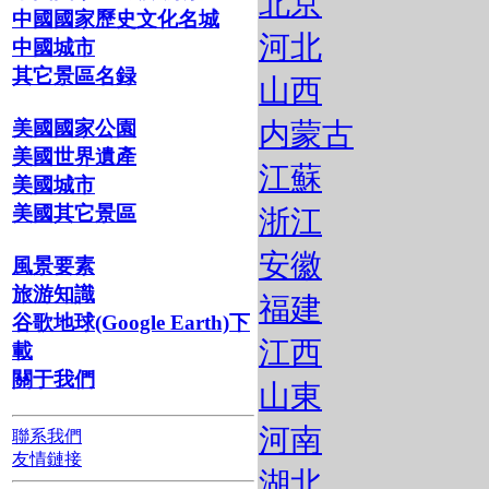
北京
中國國家歷史文化名城
河北
中國城市
其它景區名録
山西
内蒙古
美國國家公園
美國世界遺產
江蘇
美國城市
美國其它景區
浙江
安徽
風景要素
旅游知識
福建
谷歌地球(Google Earth)下
江西
載
關于我們
山東
河南
聯系我們
友情鏈接
湖北