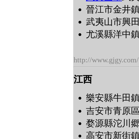
晉江市金井鎮福
武夷山市興田鎮
尤溪縣洋中鎮桂
http://www.gjgy.com/
江西
樂安縣牛田鎮
吉安市青原區
婺源縣沱川郷理
高安市新街鎮賈