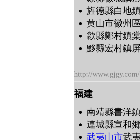
旌德縣白地鎮江
黄山市徽州區潛
歙縣鄭村鎮棠樾
黟縣宏村鎮屏山
http://www.gjgy.com/
福建
南靖縣書洋鎮
連城縣宣和郷培
武夷山市
武夷