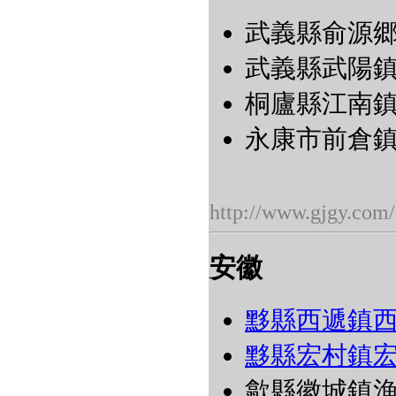
武義縣俞源郷
武義縣武陽鎮
桐廬縣江南鎮深
永康市前倉鎮厚
http://www.gjgy.com/
安徽
黟縣西遞鎮
黟縣宏村鎮
歙縣徽城鎮漁梁