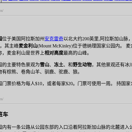
om/
园
位于美国阿拉斯加州
安克雷奇
以北大约200英里,阿拉斯加山
里，其主峰
麦金利山
(Mount McKinley)位于德纳理国家公园
称，麦金利山是世界上
相对高度
最高的山峰。
园的主要特色景观为
雪山
、
冻土
、和
野生动物
，其他景观还有冰
物有棕熊、卷角山羊、驯鹿、驼鹿、狼。
门票价格为每人$10，或者每家$20。门票可使用一周。 持国
om/
班车
园内有一条公路从公园东部的入口沿着阿拉斯加山脉的北麓进入公