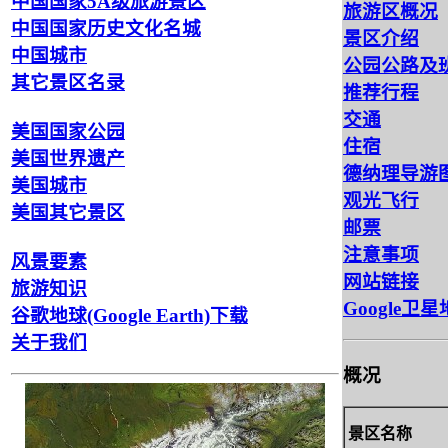
中国国家5A级旅游景区
旅游区概况
中国国家历史文化名城
景区介绍
中国城市
公园公路及
其它景区名录
推荐行程
交通
美国国家公园
住宿
美国世界遗产
德纳理导游
美国城市
观光飞行
美国其它景区
邮票
注意事项
风景要素
网站链接
旅游知识
Google卫
谷歌地球(Google Earth)下载
关于我们
概况
景区名称