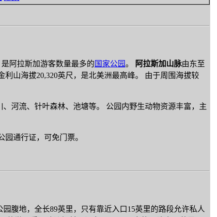
脉，是阿拉斯加游客数量最多的
国家公园
。
阿拉斯加山脉
由东至
内。 麦金利山海拔20,320英尺，是北美洲最高峰。 由于周围海拔较
川、河流、针叶森林、池塘等。 公园内野生动物资源丰富，主
家公园通行证，可免门票。
园腹地，全长89英里，只有靠近入口15英里的路段允许私人