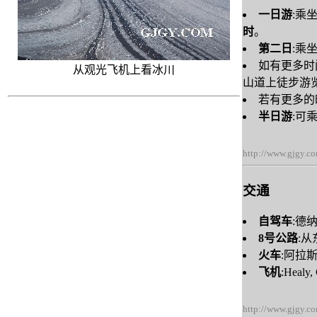
一日游
:乘
时
。
第二日
:乘
如有更多时间可
从观光飞机上看冰川
山道上徒步游
若有更多的
半日游
:可乘
http://www.gjgy.c
交通
自驾车
:德
8号公路
:
火车
:阿拉
飞机
:Heal
http://www.gjgy.c