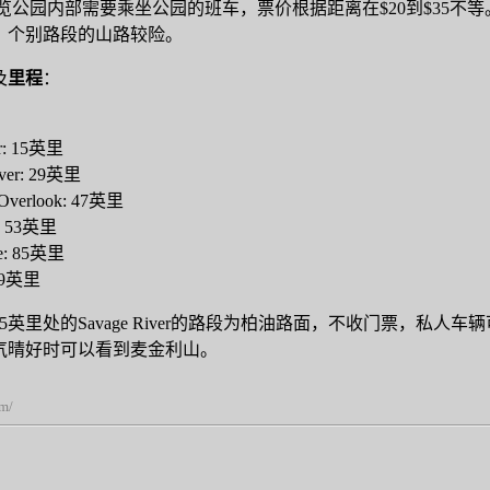
览公园内部需要乘坐公园的班车，票价根据距离在$20到$35不等
，个别路段的山路较险。
及
里程
：
er: 15英里
iver: 29英里
 Overlook: 47英里
r: 53英里
ke: 85英里
 89英里
5英里处的Savage River的路段为柏油路面，不收门票，私
天气晴好时可以看到麦金利山。
om/