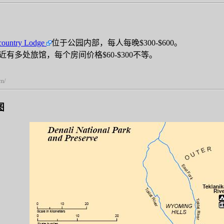
country Lodge
位于公园内部，每人每晚$300-$600。
有多处旅馆，每个房间价格$60-$300不等。
om/
图