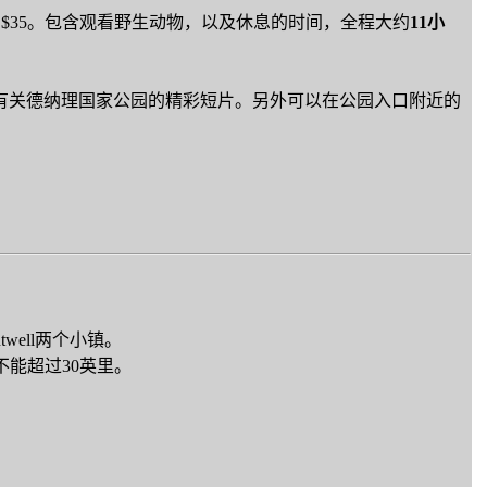
返票价大约$35。包含观看野生动物，以及休息的时间，全程大约
11小
Center，并观看有关德纳理国家公园的精彩短片。另外可以在公园入口附近的
well两个小镇。
不能超过30英里。