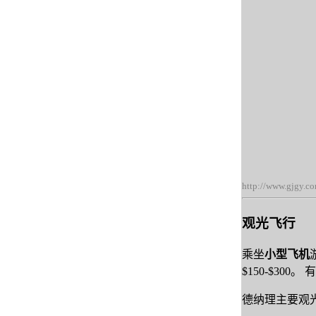
http://www.gjgy.c
观光飞行
乘坐
小型飞机
$150-$30
德纳理主要观