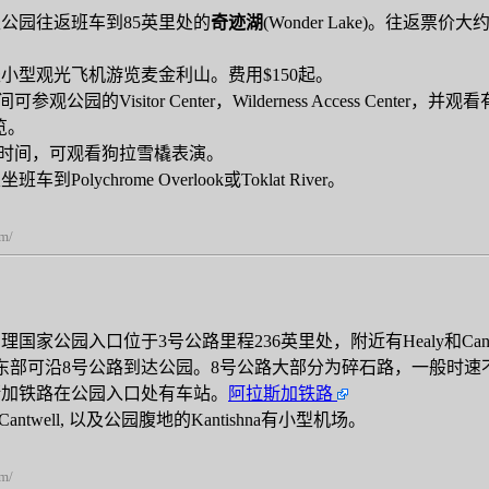
坐公园往返班车到85英里处的
奇迹湖
(Wonder Lake)。往
坐小型观光飞机游览麦金利山。费用$150起。
参观公园的Visitor Center，Wilderness Access 
览。
时间，可观看狗拉雪橇表演。
坐班车到Polychrome Overlook或Toklat River。
om/
纳理国家公园入口位于3号公路里程236英里处，附近有Healy和Cant
从东部可沿8号公路到达公园。8号公路大部分为碎石路，一般时速
斯加铁路在公园入口处有车站。
阿拉斯加铁路
y, Cantwell, 以及公园腹地的Kantishna有小型机场。
om/