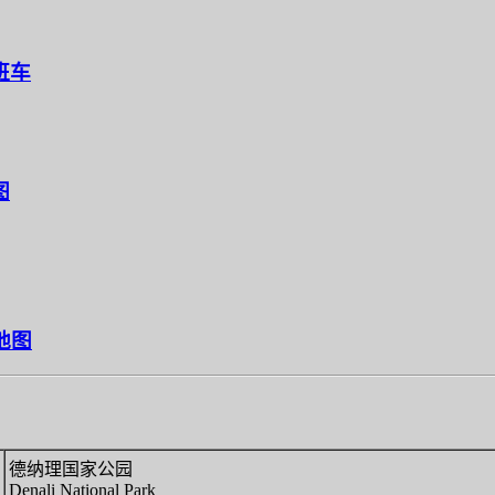
班车
图
星地图
德纳理国家公园
Denali National Park