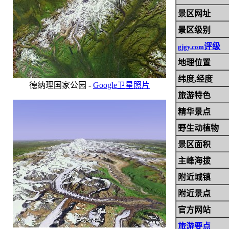
景区网址
景区级别
评级
gjgy.com
地理位置
纬度,经度
德纳理国家公园 -
Google卫星照片
旅游特色
精华景点
野生动植物
景区面积
主峰海拔
附近城镇
附近景点
官方网站
旅游要点