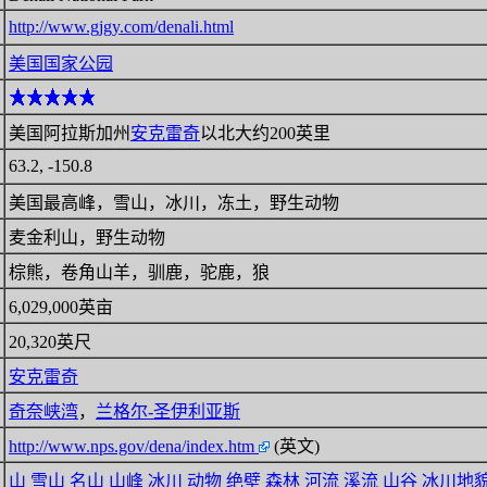
http://www.gjgy.com/denali.html
美国国家公园
美国阿拉斯加州
安克雷奇
以北大约200英里
63.2, -150.8
美国最高峰，雪山，冰川，冻土，野生动物
麦金利山，野生动物
棕熊，卷角山羊，驯鹿，驼鹿，狼
6,029,000英亩
20,320英尺
安克雷奇
奇奈峡湾
，
兰格尔-圣伊利亚斯
http://www.nps.gov/dena/index.htm
(英文)
山
雪山
名山
山峰
冰川
动物
绝壁
森林
河流
溪流
山谷
冰川地