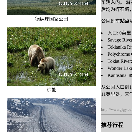
车辆入内。 游
后均为碎石路
德纳理国家公园
公园班车
站点
入口: 0英里
Savage Riv
Teklanika R
Polychrome
Toklat Rive
Wonder La
Kantishna:
从公园入口到1
棕熊
11英里处，
http://www.gjgy.c
推荐行程