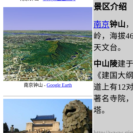
景区介绍
南京
钟山
岭，海拔4
天文台。
中山陵
建于
《建国大
南京钟山 -
Google Earth
道上有12
著名寺院
塔。
http://www.gj