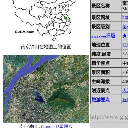
南
景区名称
Mo
ht
景区网址
景区级别
第
评级
gjgy.com
地理位置
江
南京钟山在地图上的位置
32.
纬度,经度
精华景点
中
景区面积
2
主峰海拔
46
附近景点
太
旅游要点
丘
http://www.gj
南京钟山 -
Google卫星照片