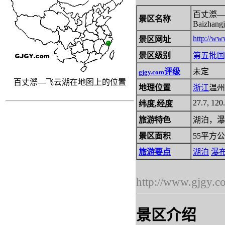
百丈漈―
景区名称
Baizhangj
http://ww
景区网址
景区级别
第五批
国
评级
未定
gjgy.com
百丈漈―飞云湖在地图上的位置
地理位置
浙江
温州
27.7, 120
纬度,经度
旅游特色
湖泊，瀑
景区面积
55平方
旅游要点
湖泊
瀑
http://www.gjgy.c
景区介绍