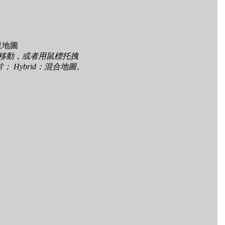
星地圖
頭移動，或者用鼠標托拽
照片； Hybrid：混合地圖。