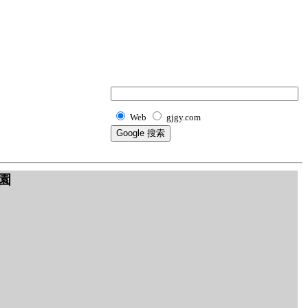
Web
gjgy.com
園