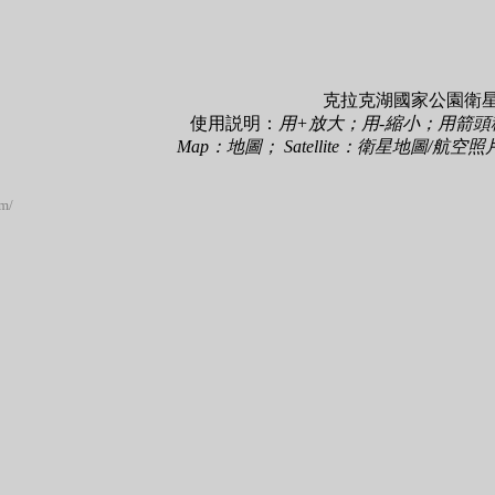
克拉克湖國家公園衛
使用説明：
用+放大；用-縮小；用箭
Map：地圖； Satellite：衛星地圖/航空
om/