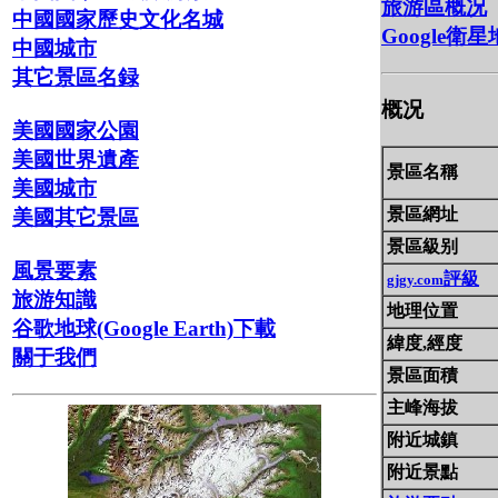
旅游區概况
中國國家歷史文化名城
Google衛
中國城市
其它景區名録
概况
美國國家公園
美國世界遺產
景區名稱
美國城市
景區網址
美國其它景區
景區級别
風景要素
評級
gjgy.com
旅游知識
地理位置
谷歌地球(Google Earth)下載
緯度,經度
關于我們
景區面積
主峰海拔
附近城鎮
附近景點