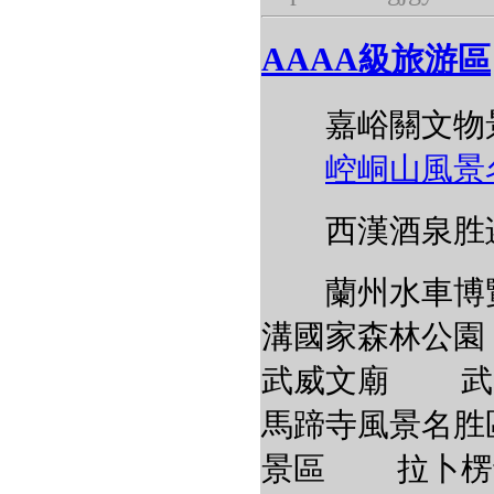
AAAA級旅游區
嘉峪關文
崆峒山風景
西漢酒泉胜迹
蘭州水車博
溝國家森林公
武威文廟 武
馬蹄寺風景名
景區 拉卜楞