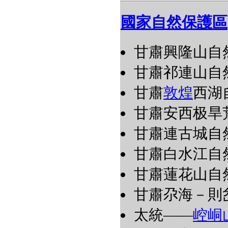
國家自然保護區
甘肅興隆山自
甘肅祁連山自
甘肅
敦煌
西湖
甘肅安西极旱
甘肅連古城自
甘肅白水江自
甘肅蓮花山自
甘肅尕海－則
太統――
崆峒