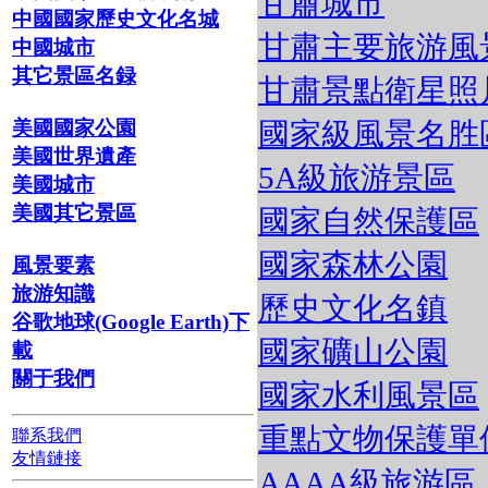
甘肅城市
中國國家歷史文化名城
甘肅主要旅游風
中國城市
其它景區名録
甘肅景點衛星照
國家級風景名胜
美國國家公園
美國世界遺產
5A級旅游景區
美國城市
美國其它景區
國家自然保護區
國家森林公園
風景要素
旅游知識
歷史文化名鎮
谷歌地球(Google Earth)下
國家礦山公園
載
關于我們
國家水利風景區
重點文物保護單
聯系我們
友情鏈接
AAAA級旅游區