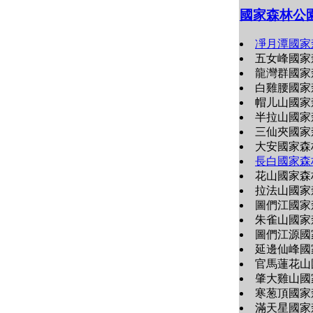
國家森林公
凈月潭國家
五女峰國家
龍灣群國家
白雞腰國家
帽儿山國家
半拉山國家
三仙夾國家
大安國家森
長白國家森
花山國家森
拉法山國家
圖們江國家
朱雀山國家
圖們江源國
延邊仙峰國
官馬蓮花山
肇大雞山國
寒葱頂國家
滿天星國家