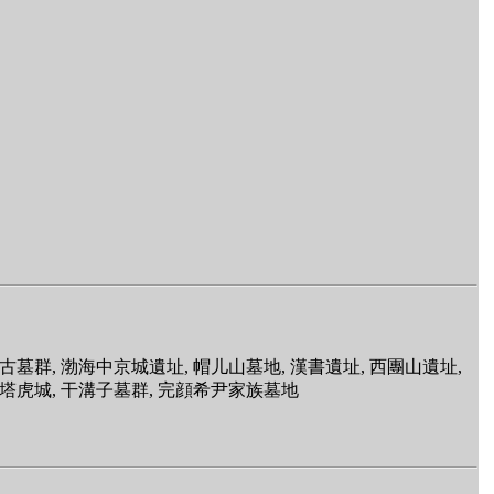
古墓群, 渤海中京城遺址, 帽儿山墓地, 漢書遺址, 西團山遺址,
 塔虎城, 干溝子墓群, 完顔希尹家族墓地