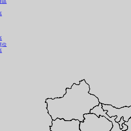
胜區
區
區
單位
區