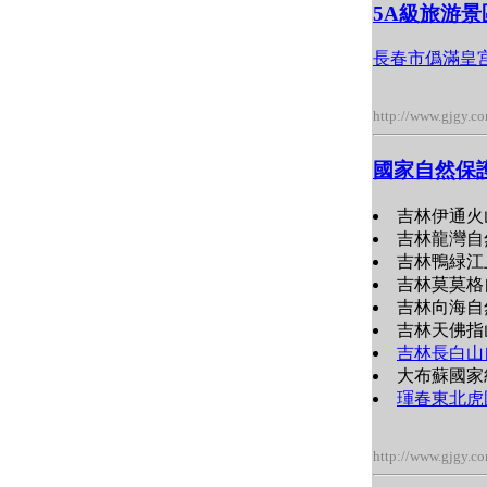
5A級旅游景
長春市僞滿皇
http://www.gjgy.c
國家自然保
吉林伊通火
吉林龍灣自
吉林鴨緑江
吉林莫莫格
吉林向海自
吉林天佛指
吉林長白山
大布蘇國家級
琿春東北虎
http://www.gjgy.c