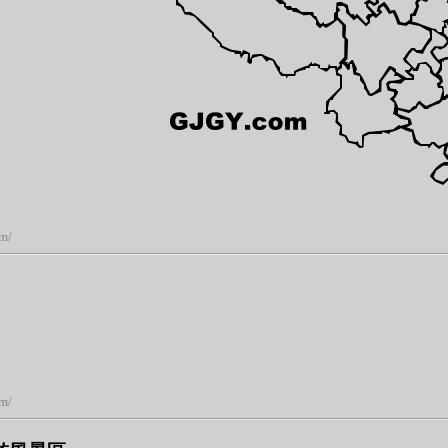
om/
om/