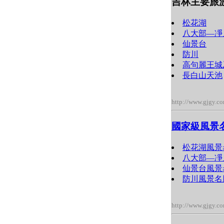
吉林主要旅
松花湖
八大部―凈
仙景台
防川
高句麗王城
長白山天池
http://www.gjgy.c
國家級風景
松花湖風景
八大部―凈
仙景台風景
防川風景名
http://www.gjgy.c