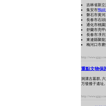
吉林省新立
集安市
鴨緑
磐石市黄河
長春市石頭
通化市桃園
舒蘭市亮甲
長春市凈月
東遼縣聚龍
梅河口市磨盤
http://www.gjgy.c
重點文物保
洞溝古墓群, 六
万發撥子遺址,
http://www.gjgy.c