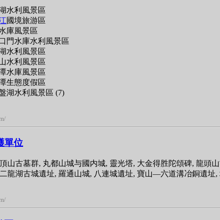
湖水利風景區
江
國境旅游區
水庫風景區
口門水庫水利風景區
湖水利風景區
山水利風景區
潭水庫風景區
潭生態度假區
湖水利風景區 (7)
om/
護單位
頂山古墓群, 丸都山城与國内城, 靈光塔, 大金得胜陀頌碑, 龍頭山
 二龍湖古城遺址, 羅通山城, 八連城遺址, 寶山―六道溝冶銅遺址,
om/