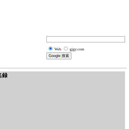
Web
gjgy.com
名録