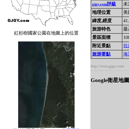
評級
未
gjgy.com
地理位置
美
緯度,經度
41.
旅游特色
最
紅杉樹國家公園在地圖上的位置
景區面積
10
附近景點
拉
旅游要點
海
http://www.gjgy.com/
Google衛星地