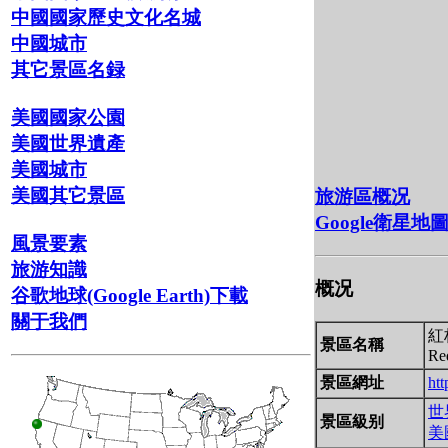
中國國家歷史文化名城
中國城市
其它景區名録
美國國家公園
美國世界遺產
美國城市
美國其它景區
旅游區概况
Google衛星地
風景要素
旅游知識
概况
谷歌地球(Google Earth)下載
關于我們
紅
景區名稱
Re
景區網址
ht
世
景區級别
美