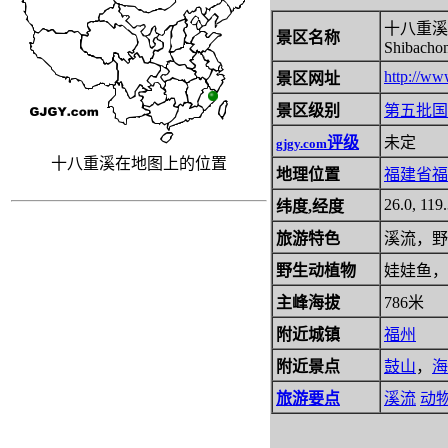
十八重溪
景区名称
Shibacho
http://ww
景区网址
景区级别
第五批
国
评级
未定
gjgy.com
十八重溪在地图上的位置
地理位置
福建省
福
26.0, 119
纬度,经度
旅游特色
溪流，野
野生动植物
娃娃鱼，
主峰海拔
786米
附近城镇
福州
附近景点
鼓山
，
海
旅游要点
溪流
动