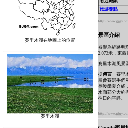
附近城鎮
旅游要點
http://www.gjgy.c
景區介紹
賽里木湖在地圖上的位置
被譽為絲路明
2,073米，
賽里木湖風景
据
傳言
，賽里
當參賽選手們
長嗄爾夏介紹
水面部分大約
往日的平靜。
http://www.gjgy.c
賽里木湖
Google衛