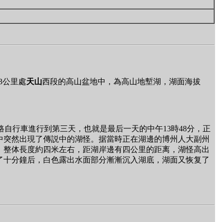
3公里處
天山
西段的高山盆地中，為高山地塹湖，湖面海拔
。
公路自行車進行到第三天，也就是最后一天的中午13時48分，正
中突然出現了傳説中的湖怪。据當時正在湖邊的博州人大副州
，整体長度約四米左右，距湖岸邊有四公里的距离，湖怪高出
了十分鐘后，白色露出水面部分漸漸沉入湖底，湖面又恢复了