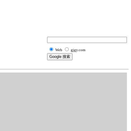
Web
gjgy.com