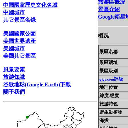
旅游區概况
中國國家歷史文化名城
景區介紹
中國城市
Google衛
其它景區名録
美國國家公園
概况
美國世界遺產
美國城市
景區名稱
美國其它景區
景區網址
風景要素
景區級别
旅游知識
評級
gjgy.com
谷歌地球(Google Earth)下載
地理位置
關于我們
緯度,經度
旅游特色
野生動植物
海拔