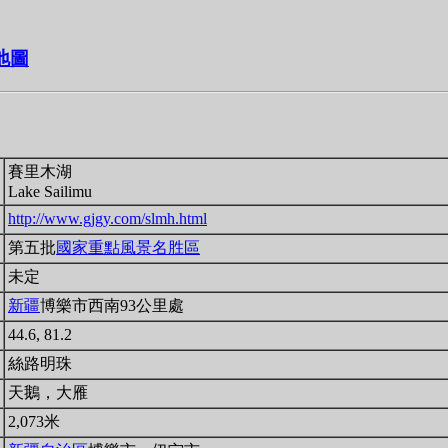
星地圖
賽里木湖
Lake Sailimu
http://www.gjgy.com/slmh.html
第五批
國家重點風景名胜區
未定
新疆
博樂市西南93公里處
44.6, 81.2
絲路明珠
天鵝，大雁
2,073米