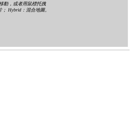
頭移動，或者用鼠標托拽
照片； Hybrid：混合地圖。