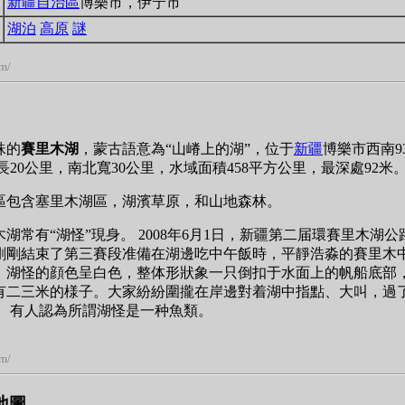
新疆自治區
博樂市，伊宁市
湖泊
高原
謎
om/
珠的
賽里木湖
，蒙古語意為“山嵴上的湖”，位于
新疆
博樂市西南9
東西長20公里，南北寬30公里，水域面積458平方公里，最深處92米
區包含塞里木湖區，湖濱草原，和山地森林。
木湖常有“湖怪”現身。 2008年6月1日，新疆第二届環賽里木湖
剛剛結束了第三賽段准備在湖邊吃中午飯時，平靜浩淼的賽里木
，湖怪的顔色呈白色，整体形狀象一只倒扣于水面上的帆船底部
有二三米的様子。大家紛紛圍攏在岸邊對着湖中指點、大叫，過
 有人認為所謂湖怪是一种魚類。
om/
星地圖