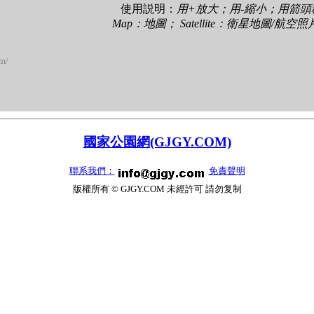
使用説明：
用+放大；用-縮小；用箭
Map：地圖； Satellite：衛星地圖/航空
om/
國家公園網(GJGY.COM)
聯系我們：
免責聲明
版權所有 © GJGY.COM 未經許可 請勿复制