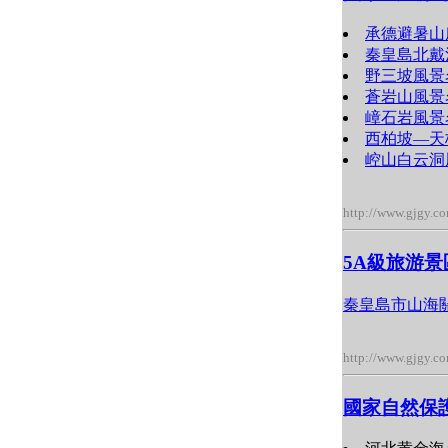
承德避暑山
秦皇島北戴
野三坡風景
蒼岩山風景
嶂石岩風景
西柏坡―天
崆山白云洞
http://www.gjgy.c
5A級旅游景
秦皇島市山海
http://www.gjgy.c
國家自然保