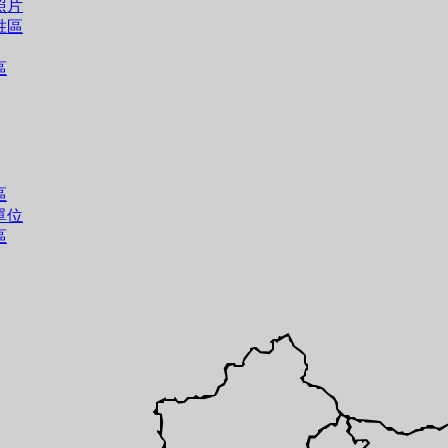
照片
胜區
區
區
單位
區