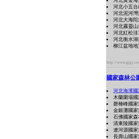
河北黄金海
河北小五台
河北泥河灣
河北大海陀
河北霧靈山
河北紅松洼
河北衡水湖
柳江盆地地質
http://www.gjgy.c
國家森林公
河北海濱國
木蘭圍場國
磬棰峰國家
金銀灘國家
石佛國家森
清東陵國家
遼河源國家
長壽山國家