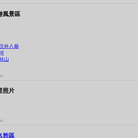
游風景區
庄外八廟
河
桂山
om/
星照片
om/
名胜區