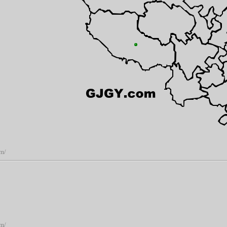
om/
om/