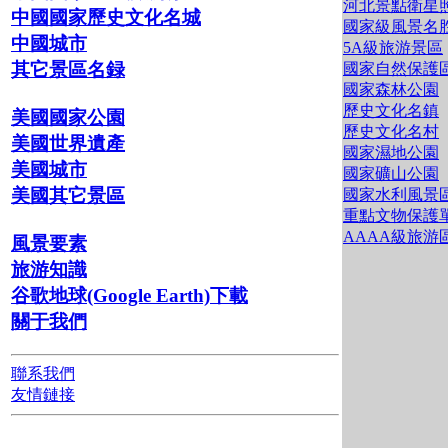
河北景點衛星
中國國家歷史文化名城
國家級風景名
中國城市
5A級旅游景區
其它景區名録
國家自然保護
國家森林公園
歷史文化名鎮
美國國家公園
歷史文化名村
美國世界遺產
國家濕地公園
美國城市
國家礦山公園
美國其它景區
國家水利風景
重點文物保護
AAAA級旅游
風景要素
旅游知識
谷歌地球(Google Earth)下載
關于我們
聯系我們
友情鏈接