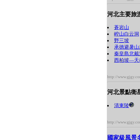
河北主要旅
蒼岩山
崆山白云洞
野三坡
承德避暑山
秦皇島北戴
西柏坡―天
http://www.gjgy.c
河北景點衛
清東陵
http://www.gjgy.c
國家級風景