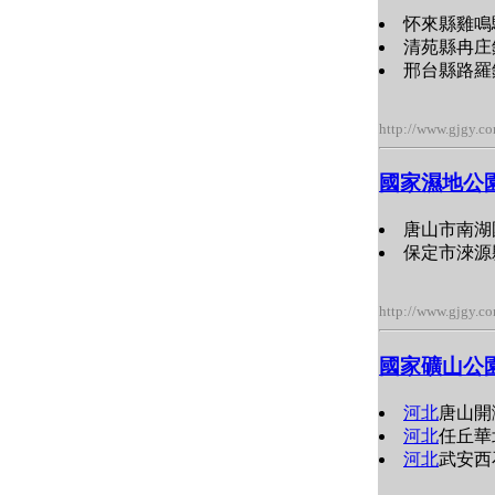
怀來縣雞鳴驛
清苑縣冉庄鎮
邢台縣路羅鎮
http://www.gjgy.c
國家濕地公
唐山市南湖
保定市淶源
http://www.gjgy.c
國家礦山公
河北
唐山開
河北
任丘華
河北
武安西