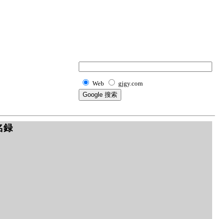
Web
gjgy.com
名録