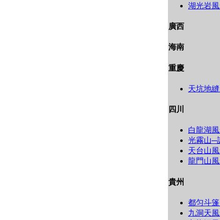
湖光岩風
廣西
海南
重慶
天坑地縫
四川
白龍湖風
光霧山─
天台山風
龍門山風
貴州
都匀斗篷
九洞天風