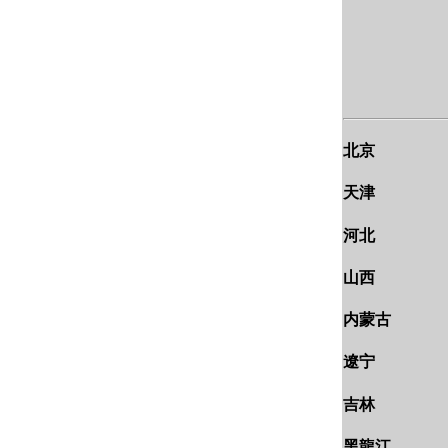
北京
天津
河北
山西
内蒙古
遼宁
吉林
黑龍江