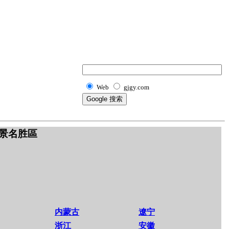
Web
gjgy.com
景名胜區
内蒙古
遼宁
浙江
安徽