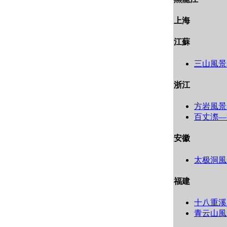
上海
江蘇
三山風景
浙江
方岩風景
百丈漈―
安徽
太极洞風
福建
十八重溪
青云山風