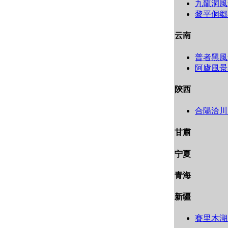
九龍洞風
黎平侗郷
云南
普者黑風
阿廬風景
陝西
合陽洽川
甘肅
宁夏
青海
新疆
賽里木湖