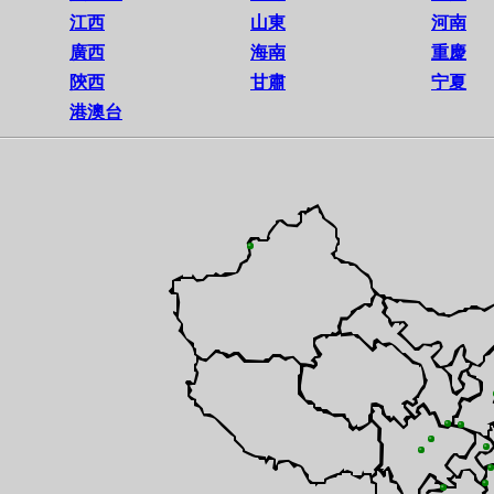
江西
山東
河南
廣西
海南
重慶
陝西
甘肅
宁夏
港澳台