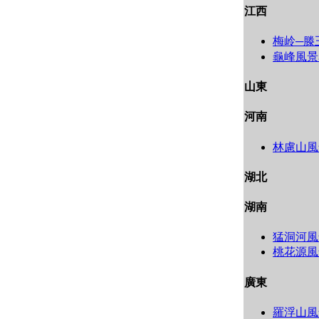
江西
梅岭─滕
龜峰風景
山東
河南
林慮山風
湖北
湖南
猛洞河風
桃花源風
廣東
羅浮山風