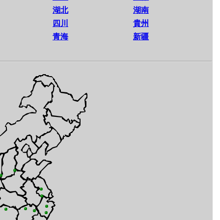
湖北
湖南
四川
貴州
青海
新疆