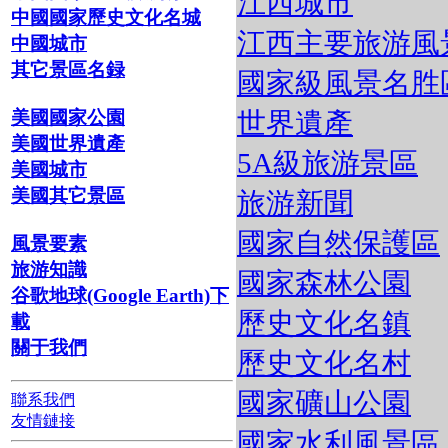
江西城市
中國國家歷史文化名城
江西主要旅游風
中國城市
其它景區名録
國家級風景名胜
世界遺產
美國國家公園
美國世界遺產
5A級旅游景區
美國城市
美國其它景區
旅游新聞
國家自然保護區
風景要素
旅游知識
國家森林公園
谷歌地球(Google Earth)下
歷史文化名鎮
載
關于我們
歷史文化名村
國家礦山公園
聯系我們
友情鏈接
國家水利風景區