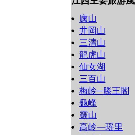
江西主要旅游風
廬山
井岡山
三清山
龍虎山
仙女湖
三百山
梅岭─滕王閣
龜峰
靈山
高岭―瑶里