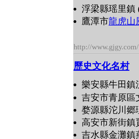
浮梁縣瑶里鎮 (
鷹潭市
龍虎山
http://www.gjgy.com/
歷史文化名村
樂安縣牛田鎮
吉安市青原區文
婺源縣沱川郷理
高安市新街鎮賈
吉水縣金灘鎮燕